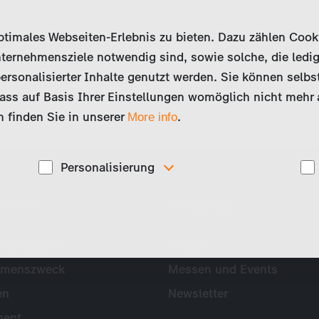
imales Webseiten-Erlebnis zu bieten. Dazu zählen Cookies
ternehmensziele notwendig sind, sowie solche, die ledig
ersonalisierter Inhalte genutzt werden. Sie können selbs
ss auf Basis Ihrer Einstellungen womöglich nicht mehr al
 finden Sie in unserer
.
More info
Personalisierung
Diese Cookies werden genutzt, um Ihnen
ehmen
Aktuelles
ise
personalisierte Inhalte, passend zu Ihren Interessen
anzuzeigen. Somit können wir Ihnen Angebote
präsentieren, die für Sie besonders relevant sind, z.B.
Stellenanzeigen.
mensprofil
Presse
hmenszweck
Messen und Events
en
Newsletter
ent