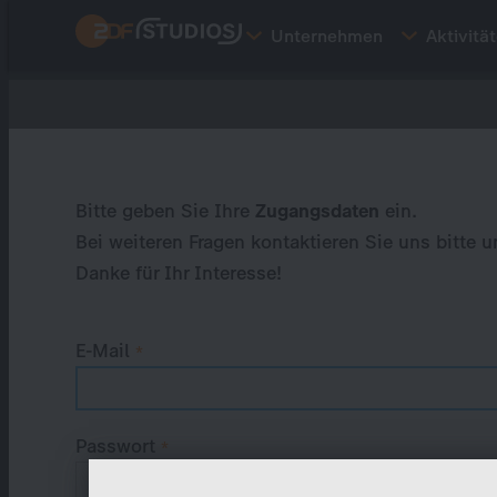
Direkt
Unternehmen
Aktivitä
zum
Inhalt
Primary
tabs
Bitte geben Sie Ihre
Zugangsdaten
ein.
Bei weiteren Fragen kontaktieren Sie uns bitte u
Danke für Ihr Interesse!
E-Mail
Passwort