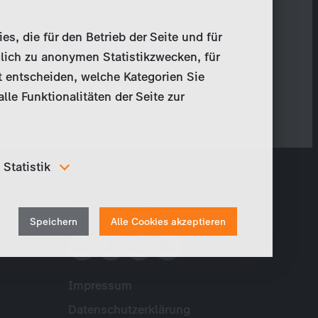
, die für den Betrieb der Seite und für
lich zu anonymen Statistikzwecken, für
t entscheiden, welche Kategorien Sie
le Funktionalitäten der Seite zur
Statistik
Um unser Angebot und unsere Webseite weiter zu
Social Media
verbessern, erfassen wir anonymisierte Daten für
Withdraw
Statistiken und Analysen. Mithilfe dieser Cookies
Speichern
Alle Cookies akzeptieren
können wir beispielsweise die Besucherzahlen und den
consent
Effekt bestimmter Seiten unseres Web-Auftritts
ermitteln und unsere Inhalte optimieren.
Impressum
Meta
Datenschutzerklärung