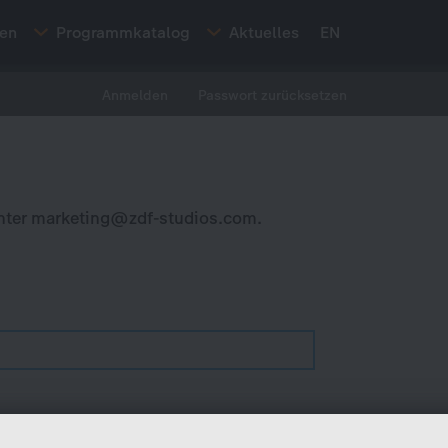
ten
Programmkatalog
Aktuelles
EN
Anmelden
Passwort zurücksetzen
nter
marketing@zdf-studios.com
.