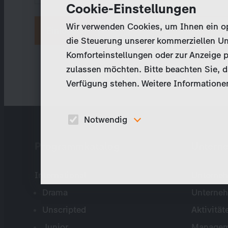
Cookie-Einstellungen
Wir verwenden Cookies, um Ihnen ein opt
Neues Passwort anfordern
die Steuerung unserer kommerziellen Un
Komforteinstellungen oder zur Anzeige p
zulassen möchten. Bitte beachten Sie, da
Verfügung stehen. Weitere Informationen
Notwendig
Diese Cookies sind für den Betrieb der Seite
Programmkatalog
Untern
unbedingt notwendig und ermöglichen beispielswe
sicherheitsrelevante Funktionalitäten.
International
Unterneh
Drama
Unterne
Unscripted
Aktivität
Junior
Managem