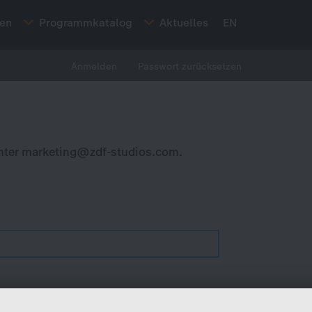
ten
Programmkatalog
Aktuelles
EN
Anmelden
Passwort zurücksetzen
nter
marketing@zdf-studios.com
.