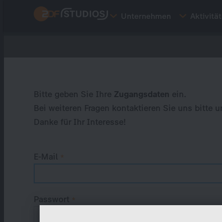
Direkt
Unternehmen
Aktivitä
zum
Inhalt
Primary
tabs
Bitte geben Sie Ihre
Zugangsdaten
ein.
Bei weiteren Fragen kontaktieren Sie uns bitte u
Danke für Ihr Interesse!
E-Mail
Passwort