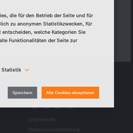
, die für den Betrieb der Seite und für
lich zu anonymen Statistikzwecken, für
t entscheiden, welche Kategorien Sie
le Funktionalitäten der Seite zur
Statistik
Um unser Angebot und unsere Webseite weiter zu
Social Media
verbessern, erfassen wir anonymisierte Daten für
Withdraw
Statistiken und Analysen. Mithilfe dieser Cookies
Speichern
Alle Cookies akzeptieren
können wir beispielsweise die Besucherzahlen und den
consent
Effekt bestimmter Seiten unseres Web-Auftritts
ermitteln und unsere Inhalte optimieren.
Impressum
Meta
Datenschutzerklärung