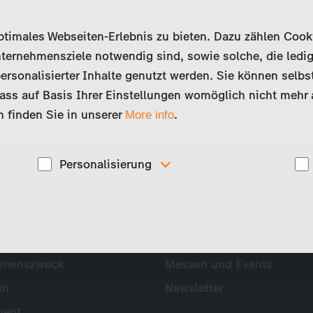
imales Webseiten-Erlebnis zu bieten. Dazu zählen Cookies
ternehmensziele notwendig sind, sowie solche, die ledig
ersonalisierter Inhalte genutzt werden. Sie können selbs
ss auf Basis Ihrer Einstellungen womöglich nicht mehr al
 finden Sie in unserer
.
More info
Personalisierung
Diese Cookies werden genutzt, um Ihnen
ehmen
Aktuelles
ise
personalisierte Inhalte, passend zu Ihren Interessen
anzuzeigen. Somit können wir Ihnen Angebote
präsentieren, die für Sie besonders relevant sind, z.B.
Stellenanzeigen.
mensprofil
Presse
hmenszweck
Messen und Events
en
Newsletter
ent