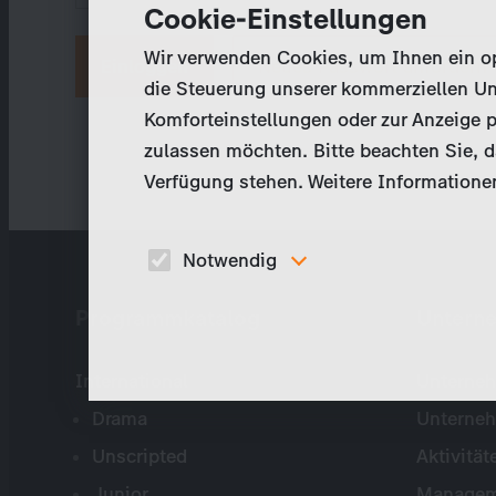
Cookie-Einstellungen
Wir verwenden Cookies, um Ihnen ein opt
Neues Passwort anfordern
die Steuerung unserer kommerziellen Un
Komforteinstellungen oder zur Anzeige p
zulassen möchten. Bitte beachten Sie, da
Verfügung stehen. Weitere Informationen
Notwendig
Diese Cookies sind für den Betrieb der Seite
Programmkatalog
Untern
unbedingt notwendig und ermöglichen beispielswe
sicherheitsrelevante Funktionalitäten.
International
Unterneh
Drama
Unterne
Unscripted
Aktivität
Junior
Managem