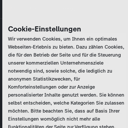
Direkt
MENÜ
zum
Inhalt
Primary
Unternehmen
Cookie-Einstellungen
Anmelden
Passwort zurücksetzen
tabs
Wir verwenden Cookies, um Ihnen ein optimales
Aktivitäten
Webseiten-Erlebnis zu bieten. Dazu zählen Cookies,
Bitte geben Sie Ihre
Zugangsdaten
ein.
die für den Betrieb der Seite und für die Steuerung
Programmkatalog
Bei weiteren Fragen kontaktieren Sie uns bitte
unserer kommerziellen Unternehmensziele
unter
marketing@zdf-studios.com
. Danke für Ihr
notwendig sind, sowie solche, die lediglich zu
Aktuelles
Interesse!
anonymen Statistikzwecken, für
Komforteinstellungen oder zur Anzeige
EN
personalisierter Inhalte genutzt werden. Sie können
E-Mail
selbst entscheiden, welche Kategorien Sie zulassen
Registrieren
möchten. Bitte beachten Sie, dass auf Basis Ihrer
Einstellungen womöglich nicht mehr alle
Passwort
Login
Funktionalitäten der Seite zur Verfügung stehen.