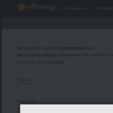
Direkt
Unternehmen
Aktivitä
zum
Inhalt
Primary
tabs
Bitte geben Sie Ihre
Zugangsdaten
ein.
Bei weiteren Fragen kontaktieren Sie uns bitte u
Danke für Ihr Interesse!
E-Mail
Passwort