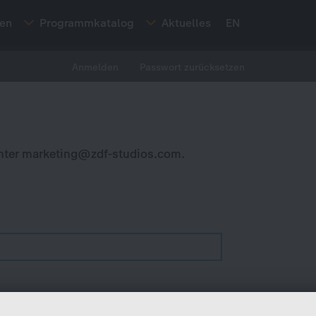
ten
Programmkatalog
Aktuelles
EN
Anmelden
Passwort zurücksetzen
nter
marketing@zdf-studios.com
.