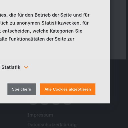
, die für den Betrieb der Seite und für
lich zu anonymen Statistikzwecken, für
t entscheiden, welche Kategorien Sie
le Funktionalitäten der Seite zur
Statistik
Um unser Angebot und unsere Webseite weiter zu
Social Media
verbessern, erfassen wir anonymisierte Daten für
Withdraw
Statistiken und Analysen. Mithilfe dieser Cookies
Speichern
Alle Cookies akzeptieren
können wir beispielsweise die Besucherzahlen und den
consent
Effekt bestimmter Seiten unseres Web-Auftritts
ermitteln und unsere Inhalte optimieren.
Impressum
Meta
Datenschutzerklärung