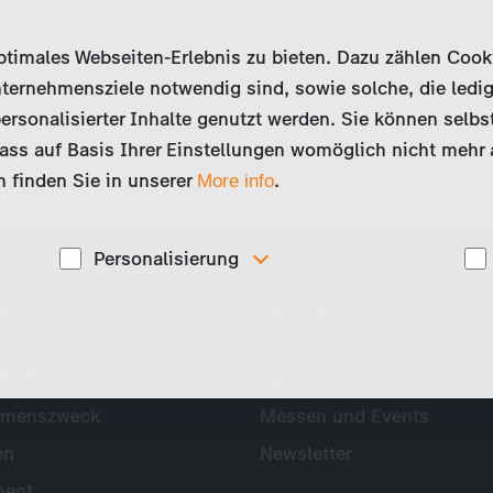
imales Webseiten-Erlebnis zu bieten. Dazu zählen Cookies
ternehmensziele notwendig sind, sowie solche, die ledig
ersonalisierter Inhalte genutzt werden. Sie können selbs
ss auf Basis Ihrer Einstellungen womöglich nicht mehr al
 finden Sie in unserer
.
More info
Personalisierung
Diese Cookies werden genutzt, um Ihnen
ehmen
Aktuelles
ise
personalisierte Inhalte, passend zu Ihren Interessen
anzuzeigen. Somit können wir Ihnen Angebote
präsentieren, die für Sie besonders relevant sind, z.B.
Stellenanzeigen.
mensprofil
Presse
hmenszweck
Messen und Events
en
Newsletter
ent