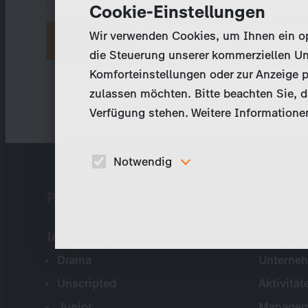
Cookie-Einstellungen
Wir verwenden Cookies, um Ihnen ein opt
Neues Passwort anfordern
die Steuerung unserer kommerziellen Un
Komforteinstellungen oder zur Anzeige p
zulassen möchten. Bitte beachten Sie, da
Verfügung stehen. Weitere Informationen
Notwendig
Diese Cookies sind für den Betrieb der Seite
Programmkatalog
Untern
unbedingt notwendig und ermöglichen beispielswe
sicherheitsrelevante Funktionalitäten.
International
Unterneh
Drama
Unterne
Unscripted
Aktivität
Junior
Managem