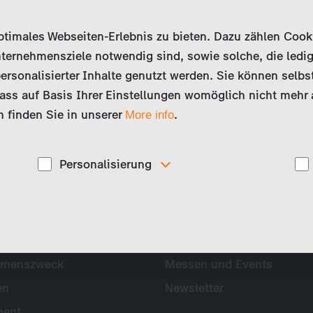
imales Webseiten-Erlebnis zu bieten. Dazu zählen Cookies
ternehmensziele notwendig sind, sowie solche, die ledig
ersonalisierter Inhalte genutzt werden. Sie können selbs
ss auf Basis Ihrer Einstellungen womöglich nicht mehr al
 finden Sie in unserer
.
More info
Personalisierung
Diese Cookies werden genutzt, um Ihnen
ehmen
Aktuelles
ise
personalisierte Inhalte, passend zu Ihren Interessen
anzuzeigen. Somit können wir Ihnen Angebote
präsentieren, die für Sie besonders relevant sind, z.B.
Stellenanzeigen.
mensprofil
Presse
hmenszweck
Messen und Events
en
Newsletter
ent