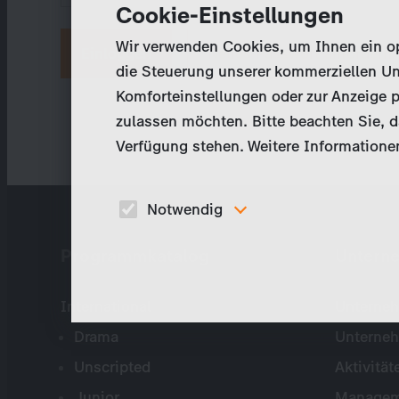
Cookie-Einstellungen
Wir verwenden Cookies, um Ihnen ein opt
Neues Passwort anfordern
die Steuerung unserer kommerziellen Un
Komforteinstellungen oder zur Anzeige p
zulassen möchten. Bitte beachten Sie, da
Verfügung stehen. Weitere Informationen
Notwendig
Diese Cookies sind für den Betrieb der Seite
Programmkatalog
Untern
unbedingt notwendig und ermöglichen beispielswe
sicherheitsrelevante Funktionalitäten.
International
Unterneh
Drama
Unterne
Unscripted
Aktivität
Junior
Managem