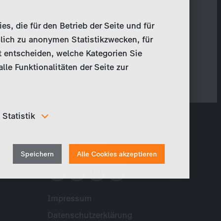
, die für den Betrieb der Seite und für
lich zu anonymen Statistikzwecken, für
t entscheiden, welche Kategorien Sie
le Funktionalitäten der Seite zur
Statistik
Um unser Angebot und unsere Webseite weiter zu
Social Media
verbessern, erfassen wir anonymisierte Daten für
Withdraw
Statistiken und Analysen. Mithilfe dieser Cookies
Speichern
Alle Cookies akzeptieren
können wir beispielsweise die Besucherzahlen und den
consent
Effekt bestimmter Seiten unseres Web-Auftritts
ermitteln und unsere Inhalte optimieren.
Impressum
Meta
Datenschutzerklärung