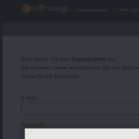
Direkt
Unternehmen
Aktivitä
zum
Inhalt
Primary
tabs
Bitte geben Sie Ihre
Zugangsdaten
ein.
Bei weiteren Fragen kontaktieren Sie uns bitte u
Danke für Ihr Interesse!
E-Mail
Passwort