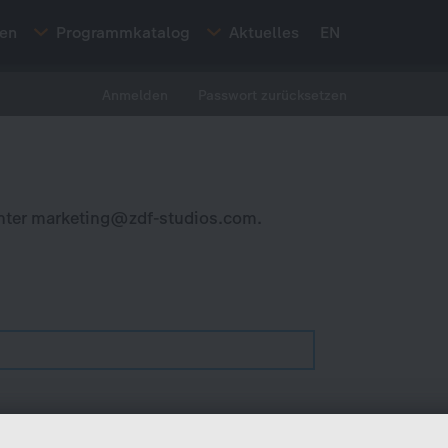
ten
Programmkatalog
Aktuelles
EN
Anmelden
Passwort zurücksetzen
nter
marketing@zdf-studios.com
.