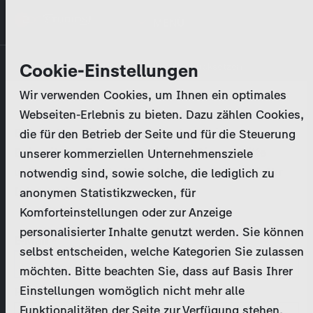
Direkt
MENÜ
zum
Inhalt
Primary
Unternehmen
Cookie-Einstellungen
Anmelden
Passwort zurücksetzen
tabs
Wir verwenden Cookies, um Ihnen ein optimales
Aktivitäten
Webseiten-Erlebnis zu bieten. Dazu zählen Cookies,
Bitte geben Sie Ihre
Zugangsdaten
ein.
die für den Betrieb der Seite und für die Steuerung
Programmkatalog
Bei weiteren Fragen kontaktieren Sie uns bitte
unserer kommerziellen Unternehmensziele
unter
marketing@zdf-studios.com
. Danke für Ihr
notwendig sind, sowie solche, die lediglich zu
Aktuelles
Interesse!
anonymen Statistikzwecken, für
Komforteinstellungen oder zur Anzeige
EN
personalisierter Inhalte genutzt werden. Sie können
E-Mail
selbst entscheiden, welche Kategorien Sie zulassen
Registrieren
möchten. Bitte beachten Sie, dass auf Basis Ihrer
Einstellungen womöglich nicht mehr alle
Passwort
Login
Funktionalitäten der Seite zur Verfügung stehen.