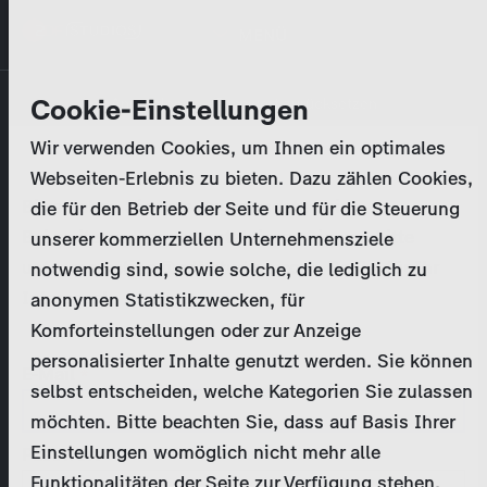
Direkt
MENÜ
zum
Inhalt
Primary
Unternehmen
Cookie-Einstellungen
Anmelden
Passwort zurücksetzen
tabs
Wir verwenden Cookies, um Ihnen ein optimales
Aktivitäten
Webseiten-Erlebnis zu bieten. Dazu zählen Cookies,
Bitte geben Sie Ihre
Zugangsdaten
ein.
die für den Betrieb der Seite und für die Steuerung
Programmkatalog
Bei weiteren Fragen kontaktieren Sie uns bitte
unserer kommerziellen Unternehmensziele
unter
marketing@zdf-studios.com
. Danke für Ihr
notwendig sind, sowie solche, die lediglich zu
Aktuelles
Interesse!
anonymen Statistikzwecken, für
Komforteinstellungen oder zur Anzeige
EN
personalisierter Inhalte genutzt werden. Sie können
E-Mail
selbst entscheiden, welche Kategorien Sie zulassen
Registrieren
möchten. Bitte beachten Sie, dass auf Basis Ihrer
Einstellungen womöglich nicht mehr alle
Passwort
Login
Funktionalitäten der Seite zur Verfügung stehen.