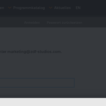
ten
Programmkatalog
Aktuelles
EN
Anmelden
Passwort zurücksetzen
nter
marketing@zdf-studios.com
.