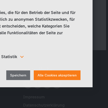
, die für den Betrieb der Seite und für
lich zu anonymen Statistikzwecken, für
t entscheiden, welche Kategorien Sie
le Funktionalitäten der Seite zur
Statistik
Um unser Angebot und unsere Webseite weiter zu
Social Media
verbessern, erfassen wir anonymisierte Daten für
Withdraw
Statistiken und Analysen. Mithilfe dieser Cookies
Speichern
Alle Cookies akzeptieren
können wir beispielsweise die Besucherzahlen und den
consent
Effekt bestimmter Seiten unseres Web-Auftritts
ermitteln und unsere Inhalte optimieren.
Impressum
Meta
Datenschutzerklärung