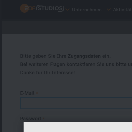
Direkt
Unternehmen
Aktivitä
zum
Inhalt
Primary
tabs
Bitte geben Sie Ihre
Zugangsdaten
ein.
Bei weiteren Fragen kontaktieren Sie uns bitte u
Danke für Ihr Interesse!
E-Mail
Passwort