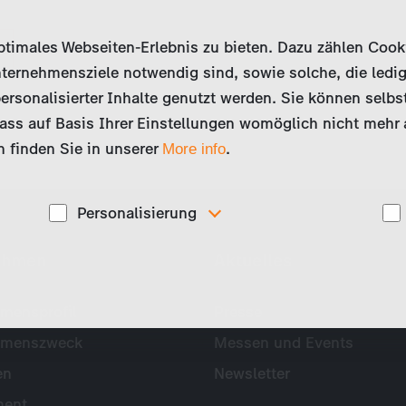
imales Webseiten-Erlebnis zu bieten. Dazu zählen Cookies
ternehmensziele notwendig sind, sowie solche, die ledig
ersonalisierter Inhalte genutzt werden. Sie können selbs
ss auf Basis Ihrer Einstellungen womöglich nicht mehr al
 finden Sie in unserer
.
More info
Personalisierung
Diese Cookies werden genutzt, um Ihnen
ehmen
Aktuelles
ise
personalisierte Inhalte, passend zu Ihren Interessen
anzuzeigen. Somit können wir Ihnen Angebote
präsentieren, die für Sie besonders relevant sind, z.B.
Stellenanzeigen.
mensprofil
Presse
hmenszweck
Messen und Events
en
Newsletter
ent