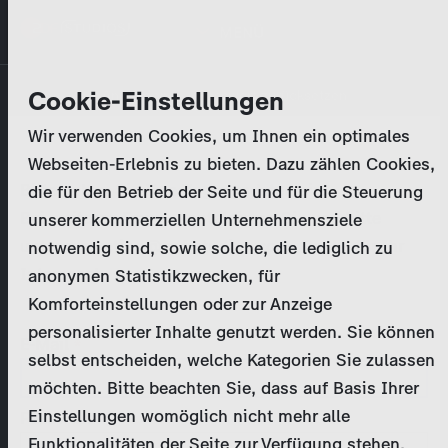
Direkt
MENÜ
zum
Inhalt
Primary
Unternehmen
Cookie-Einstellungen
Anmelden
Passwort zurücksetzen
tabs
Wir verwenden Cookies, um Ihnen ein optimales
Aktivitäten
Webseiten-Erlebnis zu bieten. Dazu zählen Cookies,
Bitte geben Sie Ihre
Zugangsdaten
ein.
die für den Betrieb der Seite und für die Steuerung
Programmkatalog
Bei weiteren Fragen kontaktieren Sie uns bitte
unserer kommerziellen Unternehmensziele
unter
marketing@zdf-studios.com
. Danke für Ihr
notwendig sind, sowie solche, die lediglich zu
Aktuelles
Interesse!
anonymen Statistikzwecken, für
Komforteinstellungen oder zur Anzeige
EN
personalisierter Inhalte genutzt werden. Sie können
E-Mail
selbst entscheiden, welche Kategorien Sie zulassen
Registrieren
möchten. Bitte beachten Sie, dass auf Basis Ihrer
Einstellungen womöglich nicht mehr alle
Passwort
Login
Funktionalitäten der Seite zur Verfügung stehen.