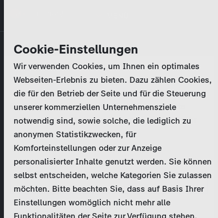
Direkt
MENÜ
zum
Inhalt
Primary
Unternehmen
Cookie-Einstellungen
Anmelden
Passwort zurücksetzen
tabs
Wir verwenden Cookies, um Ihnen ein optimales
Aktivitäten
Webseiten-Erlebnis zu bieten. Dazu zählen Cookies,
Bitte geben Sie Ihre
Zugangsdaten
ein.
die für den Betrieb der Seite und für die Steuerung
Programmkatalog
Bei weiteren Fragen kontaktieren Sie uns bitte
unserer kommerziellen Unternehmensziele
unter
marketing@zdf-studios.com
. Danke für Ihr
notwendig sind, sowie solche, die lediglich zu
Aktuelles
Interesse!
anonymen Statistikzwecken, für
Komforteinstellungen oder zur Anzeige
EN
personalisierter Inhalte genutzt werden. Sie können
E-Mail
selbst entscheiden, welche Kategorien Sie zulassen
Registrieren
möchten. Bitte beachten Sie, dass auf Basis Ihrer
Einstellungen womöglich nicht mehr alle
Passwort
Login
Funktionalitäten der Seite zur Verfügung stehen.