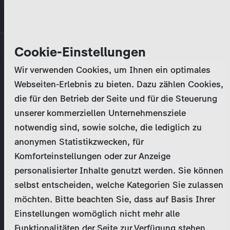
Direkt
MENÜ
zum
Inhalt
Primary
Unternehmen
Cookie-Einstellungen
Anmelden
Passwort zurücksetzen
tabs
Wir verwenden Cookies, um Ihnen ein optimales
Aktivitäten
Webseiten-Erlebnis zu bieten. Dazu zählen Cookies,
Bitte geben Sie Ihre
Zugangsdaten
ein.
die für den Betrieb der Seite und für die Steuerung
Programmkatalog
Bei weiteren Fragen kontaktieren Sie uns bitte
unserer kommerziellen Unternehmensziele
unter
marketing@zdf-studios.com
. Danke für Ihr
notwendig sind, sowie solche, die lediglich zu
Aktuelles
Interesse!
anonymen Statistikzwecken, für
Komforteinstellungen oder zur Anzeige
EN
personalisierter Inhalte genutzt werden. Sie können
E-Mail
selbst entscheiden, welche Kategorien Sie zulassen
Registrieren
möchten. Bitte beachten Sie, dass auf Basis Ihrer
Einstellungen womöglich nicht mehr alle
Passwort
Login
Funktionalitäten der Seite zur Verfügung stehen.