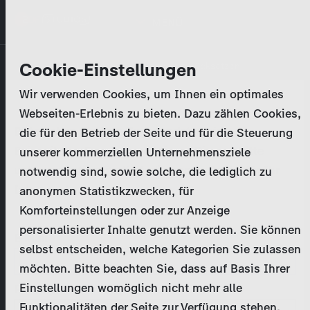
Direkt
MENÜ
zum
Inhalt
Primary
Unternehmen
Cookie-Einstellungen
Anmelden
Passwort zurücksetzen
tabs
Wir verwenden Cookies, um Ihnen ein optimales
Aktivitäten
Webseiten-Erlebnis zu bieten. Dazu zählen Cookies,
Bitte geben Sie Ihre
Zugangsdaten
ein.
die für den Betrieb der Seite und für die Steuerung
Programmkatalog
Bei weiteren Fragen kontaktieren Sie uns bitte
unserer kommerziellen Unternehmensziele
unter
marketing@zdf-studios.com
. Danke für Ihr
notwendig sind, sowie solche, die lediglich zu
Aktuelles
Interesse!
anonymen Statistikzwecken, für
Komforteinstellungen oder zur Anzeige
EN
personalisierter Inhalte genutzt werden. Sie können
E-Mail
selbst entscheiden, welche Kategorien Sie zulassen
Registrieren
möchten. Bitte beachten Sie, dass auf Basis Ihrer
Einstellungen womöglich nicht mehr alle
Passwort
Login
Funktionalitäten der Seite zur Verfügung stehen.