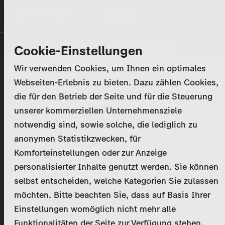
Direkt
MENÜ
zum
Inhalt
Primary
Unternehmen
Cookie-Einstellungen
Anmelden
Passwort zurücksetzen
tabs
Wir verwenden Cookies, um Ihnen ein optimales
Aktivitäten
Webseiten-Erlebnis zu bieten. Dazu zählen Cookies,
Bitte geben Sie Ihre
Zugangsdaten
ein.
die für den Betrieb der Seite und für die Steuerung
Programmkatalog
Bei weiteren Fragen kontaktieren Sie uns bitte
unserer kommerziellen Unternehmensziele
unter
marketing@zdf-studios.com
. Danke für Ihr
notwendig sind, sowie solche, die lediglich zu
Aktuelles
Interesse!
anonymen Statistikzwecken, für
Komforteinstellungen oder zur Anzeige
EN
personalisierter Inhalte genutzt werden. Sie können
E-Mail
selbst entscheiden, welche Kategorien Sie zulassen
Registrieren
möchten. Bitte beachten Sie, dass auf Basis Ihrer
Einstellungen womöglich nicht mehr alle
Passwort
Login
Funktionalitäten der Seite zur Verfügung stehen.