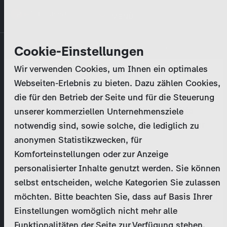
Direkt
MENÜ
zum
Inhalt
Primary
Unternehmen
Cookie-Einstellungen
Anmelden
Passwort zurücksetzen
tabs
Wir verwenden Cookies, um Ihnen ein optimales
Aktivitäten
Webseiten-Erlebnis zu bieten. Dazu zählen Cookies,
Bitte geben Sie Ihre
Zugangsdaten
ein.
die für den Betrieb der Seite und für die Steuerung
Programmkatalog
Bei weiteren Fragen kontaktieren Sie uns bitte
unserer kommerziellen Unternehmensziele
unter
marketing@zdf-studios.com
. Danke für Ihr
notwendig sind, sowie solche, die lediglich zu
Aktuelles
Interesse!
anonymen Statistikzwecken, für
Komforteinstellungen oder zur Anzeige
EN
personalisierter Inhalte genutzt werden. Sie können
E-Mail
selbst entscheiden, welche Kategorien Sie zulassen
Registrieren
möchten. Bitte beachten Sie, dass auf Basis Ihrer
Einstellungen womöglich nicht mehr alle
Passwort
Login
Funktionalitäten der Seite zur Verfügung stehen.