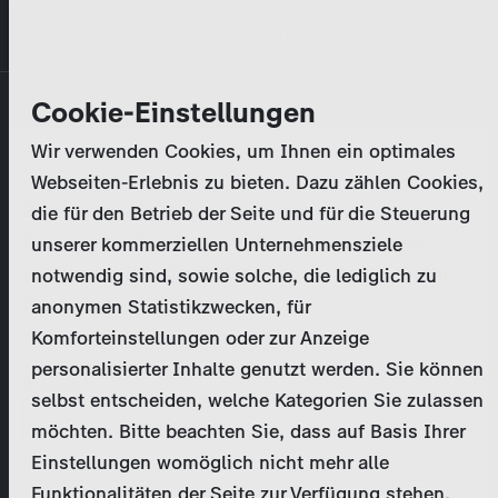
Direkt
MENÜ
zum
Inhalt
Primary
Unternehmen
Cookie-Einstellungen
Anmelden
Passwort zurücksetzen
tabs
Wir verwenden Cookies, um Ihnen ein optimales
Aktivitäten
Webseiten-Erlebnis zu bieten. Dazu zählen Cookies,
Bitte geben Sie Ihre
Zugangsdaten
ein.
die für den Betrieb der Seite und für die Steuerung
Programmkatalog
Bei weiteren Fragen kontaktieren Sie uns bitte
unserer kommerziellen Unternehmensziele
unter
marketing@zdf-studios.com
. Danke für Ihr
notwendig sind, sowie solche, die lediglich zu
Aktuelles
Interesse!
anonymen Statistikzwecken, für
Komforteinstellungen oder zur Anzeige
EN
personalisierter Inhalte genutzt werden. Sie können
E-Mail
selbst entscheiden, welche Kategorien Sie zulassen
Registrieren
möchten. Bitte beachten Sie, dass auf Basis Ihrer
Einstellungen womöglich nicht mehr alle
Passwort
Login
Funktionalitäten der Seite zur Verfügung stehen.