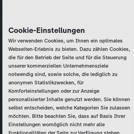
Direkt
MENÜ
zum
Inhalt
Primary
Unternehmen
Cookie-Einstellungen
Anmelden
Passwort zurücksetzen
tabs
Wir verwenden Cookies, um Ihnen ein optimales
Aktivitäten
Webseiten-Erlebnis zu bieten. Dazu zählen Cookies,
Bitte geben Sie Ihre
Zugangsdaten
ein.
die für den Betrieb der Seite und für die Steuerung
Programmkatalog
Bei weiteren Fragen kontaktieren Sie uns bitte
unserer kommerziellen Unternehmensziele
unter
marketing@zdf-studios.com
. Danke für Ihr
notwendig sind, sowie solche, die lediglich zu
Aktuelles
Interesse!
anonymen Statistikzwecken, für
Komforteinstellungen oder zur Anzeige
EN
personalisierter Inhalte genutzt werden. Sie können
E-Mail
selbst entscheiden, welche Kategorien Sie zulassen
Registrieren
möchten. Bitte beachten Sie, dass auf Basis Ihrer
Einstellungen womöglich nicht mehr alle
Passwort
Login
Funktionalitäten der Seite zur Verfügung stehen.