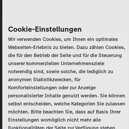
Direkt
MENÜ
zum
Inhalt
Primary
Unternehmen
Cookie-Einstellungen
Anmelden
Passwort zurücksetzen
tabs
Wir verwenden Cookies, um Ihnen ein optimales
Aktivitäten
Webseiten-Erlebnis zu bieten. Dazu zählen Cookies,
Bitte geben Sie Ihre
Zugangsdaten
ein.
die für den Betrieb der Seite und für die Steuerung
Programmkatalog
Bei weiteren Fragen kontaktieren Sie uns bitte
unserer kommerziellen Unternehmensziele
unter
marketing@zdf-studios.com
. Danke für Ihr
notwendig sind, sowie solche, die lediglich zu
Aktuelles
Interesse!
anonymen Statistikzwecken, für
Komforteinstellungen oder zur Anzeige
EN
personalisierter Inhalte genutzt werden. Sie können
E-Mail
selbst entscheiden, welche Kategorien Sie zulassen
Registrieren
möchten. Bitte beachten Sie, dass auf Basis Ihrer
Einstellungen womöglich nicht mehr alle
Passwort
Login
Funktionalitäten der Seite zur Verfügung stehen.