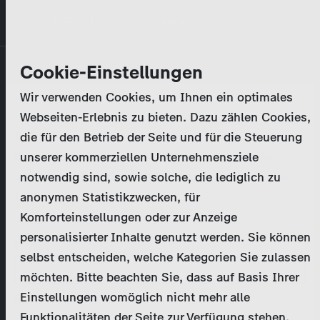
Direkt
MENÜ
zum
Inhalt
Primary
Unternehmen
Cookie-Einstellungen
Anmelden
Passwort zurücksetzen
tabs
Wir verwenden Cookies, um Ihnen ein optimales
Aktivitäten
Webseiten-Erlebnis zu bieten. Dazu zählen Cookies,
Bitte geben Sie Ihre
Zugangsdaten
ein.
die für den Betrieb der Seite und für die Steuerung
Programmkatalog
Bei weiteren Fragen kontaktieren Sie uns bitte
unserer kommerziellen Unternehmensziele
unter
marketing@zdf-studios.com
. Danke für Ihr
notwendig sind, sowie solche, die lediglich zu
Aktuelles
Interesse!
anonymen Statistikzwecken, für
Komforteinstellungen oder zur Anzeige
EN
personalisierter Inhalte genutzt werden. Sie können
E-Mail
selbst entscheiden, welche Kategorien Sie zulassen
Registrieren
möchten. Bitte beachten Sie, dass auf Basis Ihrer
Einstellungen womöglich nicht mehr alle
Passwort
Login
Funktionalitäten der Seite zur Verfügung stehen.