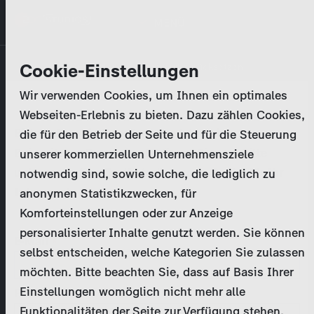
Direkt
MENÜ
zum
Inhalt
Primary
Unternehmen
Cookie-Einstellungen
Anmelden
Passwort zurücksetzen
tabs
Wir verwenden Cookies, um Ihnen ein optimales
Aktivitäten
Webseiten-Erlebnis zu bieten. Dazu zählen Cookies,
Bitte geben Sie Ihre
Zugangsdaten
ein.
die für den Betrieb der Seite und für die Steuerung
Programmkatalog
Bei weiteren Fragen kontaktieren Sie uns bitte
unserer kommerziellen Unternehmensziele
unter
marketing@zdf-studios.com
. Danke für Ihr
notwendig sind, sowie solche, die lediglich zu
Aktuelles
Interesse!
anonymen Statistikzwecken, für
Komforteinstellungen oder zur Anzeige
EN
personalisierter Inhalte genutzt werden. Sie können
E-Mail
selbst entscheiden, welche Kategorien Sie zulassen
Registrieren
möchten. Bitte beachten Sie, dass auf Basis Ihrer
Einstellungen womöglich nicht mehr alle
Passwort
Login
Funktionalitäten der Seite zur Verfügung stehen.