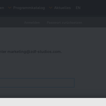
ten
Programmkatalog
Aktuelles
EN
Anmelden
Passwort zurücksetzen
nter
marketing@zdf-studios.com
.