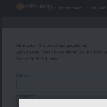
Direkt
Unternehmen
Aktivitä
zum
Inhalt
Primary
tabs
Bitte geben Sie Ihre
Zugangsdaten
ein.
Bei weiteren Fragen kontaktieren Sie uns bitte u
Danke für Ihr Interesse!
E-Mail
Passwort