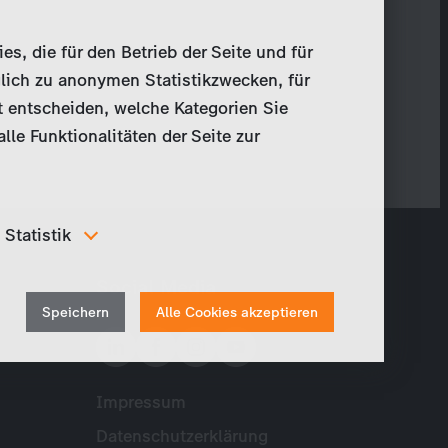
, die für den Betrieb der Seite und für
lich zu anonymen Statistikzwecken, für
t entscheiden, welche Kategorien Sie
le Funktionalitäten der Seite zur
Statistik
Um unser Angebot und unsere Webseite weiter zu
Social Media
verbessern, erfassen wir anonymisierte Daten für
Withdraw
Statistiken und Analysen. Mithilfe dieser Cookies
Speichern
Alle Cookies akzeptieren
können wir beispielsweise die Besucherzahlen und den
consent
Effekt bestimmter Seiten unseres Web-Auftritts
ermitteln und unsere Inhalte optimieren.
Impressum
Meta
Datenschutzerklärung