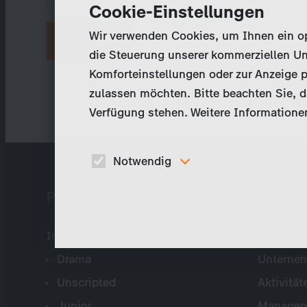
Cookie-Einstellungen
Wir verwenden Cookies, um Ihnen ein opt
Neues Passwort anfordern
die Steuerung unserer kommerziellen Un
Komforteinstellungen oder zur Anzeige p
zulassen möchten. Bitte beachten Sie, da
Verfügung stehen. Weitere Informationen
Notwendig
Diese Cookies sind für den Betrieb der Seite
Programmkatalog
Untern
unbedingt notwendig und ermöglichen beispielswe
sicherheitsrelevante Funktionalitäten.
International
Unterneh
Drama
Unterne
Unscripted
Aktivität
Junior
Managem