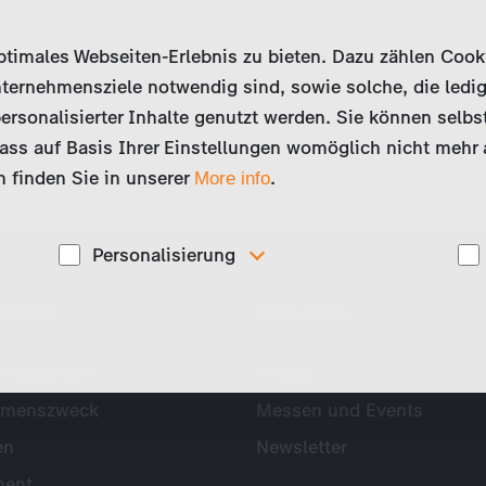
imales Webseiten-Erlebnis zu bieten. Dazu zählen Cookies
ternehmensziele notwendig sind, sowie solche, die ledig
ersonalisierter Inhalte genutzt werden. Sie können selbs
ss auf Basis Ihrer Einstellungen womöglich nicht mehr al
 finden Sie in unserer
.
More info
Personalisierung
Diese Cookies werden genutzt, um Ihnen
ehmen
Aktuelles
ise
personalisierte Inhalte, passend zu Ihren Interessen
anzuzeigen. Somit können wir Ihnen Angebote
präsentieren, die für Sie besonders relevant sind, z.B.
Stellenanzeigen.
mensprofil
Presse
hmenszweck
Messen und Events
en
Newsletter
ent