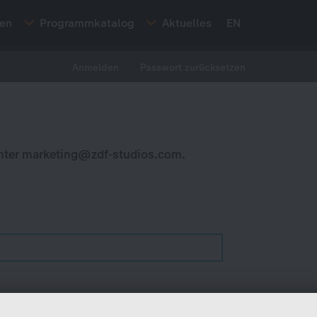
ten
Programmkatalog
Aktuelles
EN
Anmelden
Passwort zurücksetzen
nter
marketing@zdf-studios.com
.