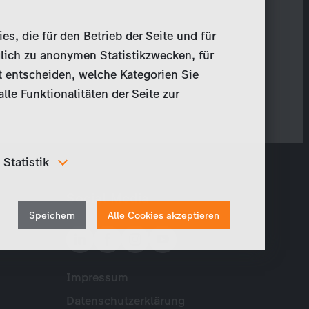
, die für den Betrieb der Seite und für
lich zu anonymen Statistikzwecken, für
t entscheiden, welche Kategorien Sie
le Funktionalitäten der Seite zur
Statistik
Um unser Angebot und unsere Webseite weiter zu
Social Media
verbessern, erfassen wir anonymisierte Daten für
Withdraw
Statistiken und Analysen. Mithilfe dieser Cookies
Speichern
Alle Cookies akzeptieren
können wir beispielsweise die Besucherzahlen und den
consent
Effekt bestimmter Seiten unseres Web-Auftritts
ermitteln und unsere Inhalte optimieren.
Impressum
Meta
Datenschutzerklärung