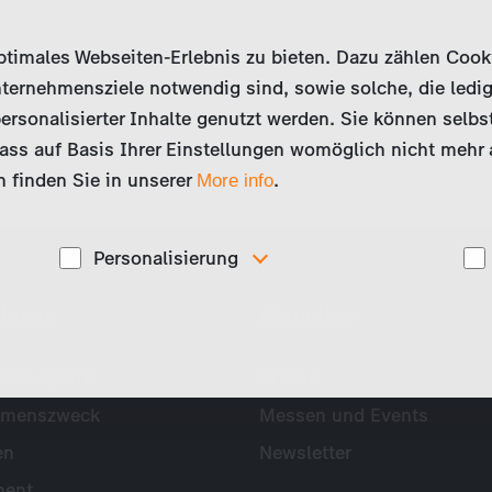
imales Webseiten-Erlebnis zu bieten. Dazu zählen Cookies
ternehmensziele notwendig sind, sowie solche, die ledig
ersonalisierter Inhalte genutzt werden. Sie können selbs
ss auf Basis Ihrer Einstellungen womöglich nicht mehr al
 finden Sie in unserer
.
More info
Personalisierung
Diese Cookies werden genutzt, um Ihnen
ehmen
Aktuelles
ise
personalisierte Inhalte, passend zu Ihren Interessen
anzuzeigen. Somit können wir Ihnen Angebote
präsentieren, die für Sie besonders relevant sind, z.B.
Stellenanzeigen.
mensprofil
Presse
hmenszweck
Messen und Events
en
Newsletter
ent