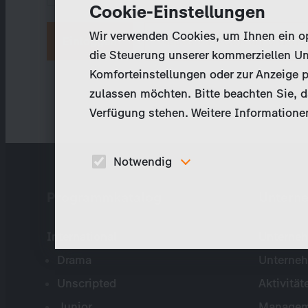
Cookie-Einstellungen
Wir verwenden Cookies, um Ihnen ein opt
Neues Passwort anfordern
die Steuerung unserer kommerziellen Un
Komforteinstellungen oder zur Anzeige p
zulassen möchten. Bitte beachten Sie, da
Verfügung stehen. Weitere Informationen
Notwendig
Diese Cookies sind für den Betrieb der Seite
Programmkatalog
Untern
unbedingt notwendig und ermöglichen beispielswe
sicherheitsrelevante Funktionalitäten.
International
Unterneh
Drama
Unterne
Unscripted
Aktivität
Junior
Managem