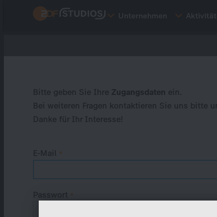
Direkt
Unternehmen
Aktivitä
zum
Inhalt
Primary
tabs
Bitte geben Sie Ihre
Zugangsdaten
ein.
Bei weiteren Fragen kontaktieren Sie uns bitte u
Danke für Ihr Interesse!
E-Mail
Passwort