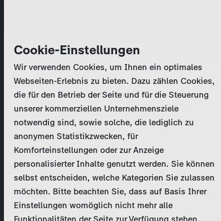
Direkt
MENÜ
zum
Inhalt
Primary
Unternehmen
Cookie-Einstellungen
Anmelden
Passwort zurücksetzen
tabs
Wir verwenden Cookies, um Ihnen ein optimales
Aktivitäten
Webseiten-Erlebnis zu bieten. Dazu zählen Cookies,
Bitte geben Sie Ihre
Zugangsdaten
ein.
die für den Betrieb der Seite und für die Steuerung
Programmkatalog
Bei weiteren Fragen kontaktieren Sie uns bitte
unserer kommerziellen Unternehmensziele
unter
marketing@zdf-studios.com
. Danke für Ihr
notwendig sind, sowie solche, die lediglich zu
Aktuelles
Interesse!
anonymen Statistikzwecken, für
Komforteinstellungen oder zur Anzeige
EN
personalisierter Inhalte genutzt werden. Sie können
E-Mail
selbst entscheiden, welche Kategorien Sie zulassen
Registrieren
möchten. Bitte beachten Sie, dass auf Basis Ihrer
Einstellungen womöglich nicht mehr alle
Passwort
Login
Funktionalitäten der Seite zur Verfügung stehen.